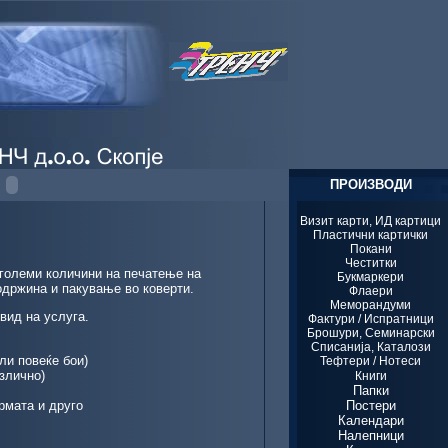
ПРОИЗВОДИ
Визит карти, ИД картици
Пластични картички
Покани
Честитки
 големи количини на печатење на
Букмаркери
одржина и пакување во коверти.
Флаери
Меморандуми
вид на услуга.
Фактури / Испратници
Брошури, Семинарски
Списанија, Каталози
ли повеќе бои)
Тефтери / Нотеси
азлично)
Книги
Папки
рмата и друго
Постери
Календари
Налепници