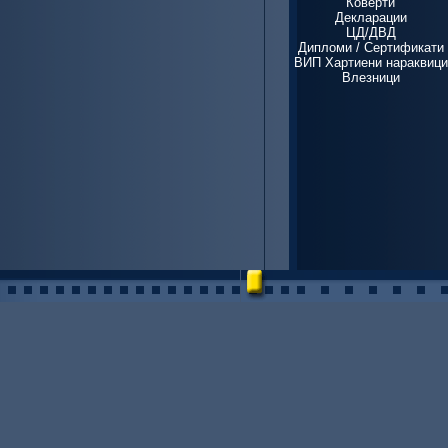
Коверти
Декларации
ЦД/ДВД
Дипломи / Сертификати
ВИП Хартиени нараквици
Влезници