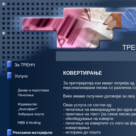
КОВЕРТИРАЊЕ
За претпријатија кои имаат потреба од
персонализирани писма со различна с
Веќе имаме склучено договори за овој 
Оваа услуга се состои од:
- печатење на меморандуми (во една и
- принтање на текст (за секое писмо р
- обезбедување на коверти
- печатење на ковертите со лого на фи
- ковертирање
- испорака до пошта
Рекламни материјали